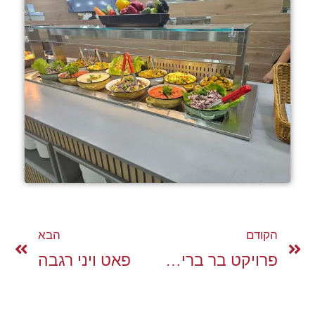
הקודם
הבא
פרויקט בר בריסטה – NICE רעננה
פאט ויני רגבה