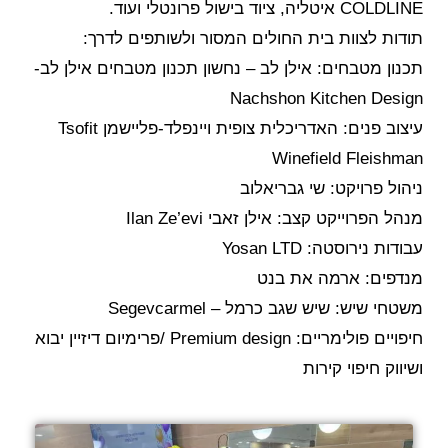
COLDLINE איטליה, ציוד בישול פרונטלי ועוד.
תודות לצוות בית החולים המסור ולשותפים לדרך:
תכנון מטבחים: אילן לב – נחשון תכנון מטבחים אילן לב-
Nachshon Kitchen Design
עיצוב פנים: האדריכלית צופית ויינפלד-פליישמן Tsofit
Winefield Fleishman
ניהול פרויקט: שי גבריאלוב
מנהל הפרוייקט קצב: אילן זאבי Ilan Ze’evi
עבודות נירוסטה: Yosan LTD
מנדפים: ארמה את בנט
משטחי שיש: שיש שגב כרמל – Segevcarmel
חיפויים פולימריים: Premium design /פרימיום דיזיין יבוא
ושיווק חיפוי קירות