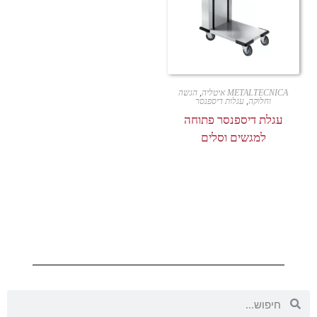
METALTECNICA איטליה
,
הגשה
וחלוקה
,
עגלות דיספנסר
עגלת דיספנסר פתוחה
למגשים וסלים