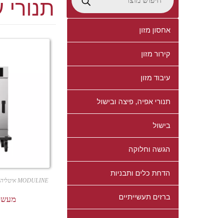
תנורי ע
אחסון מזון
קירור מזון
עיבוד מזון
תנורי אפיה, פיצה ובישול
בישול
הגשה וחלוקה
הדחת כלים ותבניות
MODULINE איטליה
ברזים תעשייתיים
מעשנה INE