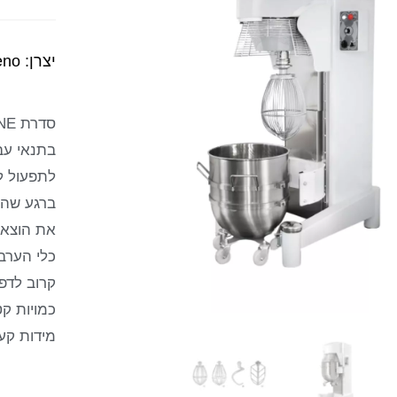
יצרן: Steno, איטליה
בתנאי עבו
לתפעול ל
ברגע שהי
את הוצאת
כלי הערב
קרוב לדפ
כמויות ק
מידות קערה: 57h