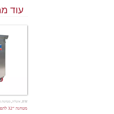
עוד ממ
IFM, איטליה
,
מטחנות ב
מטחנה “32 לתפוקות גבוהות