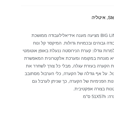
סדרת BIG LINE מציעה מענה אידיאלילעבודה ממושכת
דה גבוהים ובכמויות גדולות. המיקסר קל ונוח
מרות גודלו: קערת הנירוסטה ננעלת באופן אוטומטי
א מונחת במקומה ומערכת אלקטרונית המאפשרת
 הקערה בעזרת עגלה, מבלי כל צורך לשחרר את
ול. על אף גודלה של הקערה, כלי הערבול מסתובב
נות הפנימיות של הקערה, כך שניתן לערבל גם
טנות בצורה אפקטיבית.
51X ס”מ