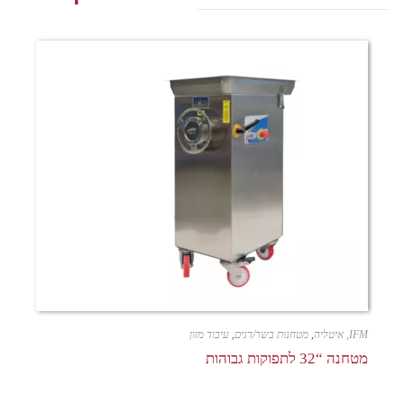
IFM, איטליה
,
מטחנות בשר/דגים
,
עיבוד מזון
מטחנה “32 לתפוקות גבוהות