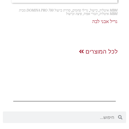
MBM איטליה
,
בישול
,
גרילי פחמים
,
סדרת בישול DOMINA PRO 700 מבית
MBM איטליה
,
תנורי אפיה, פיצה ובישול
גריל אבני לבה
לכל המוצרים