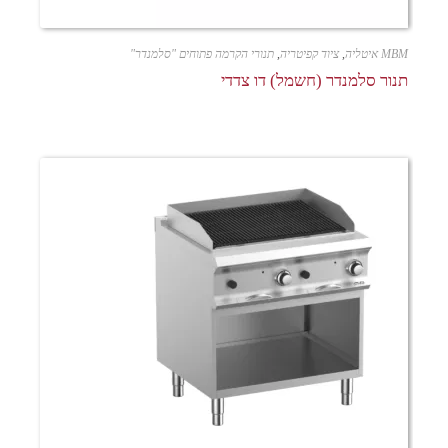
MBM איטליה
,
ציוד קפיטריה
,
תנורי הקרמה פתוחים "סלמנדר"
תנור סלמנדר (חשמל) דו צדדי