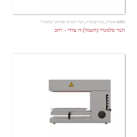
MBM איטליה
,
ציוד קפיטריה
,
תנורי הקרמה פתוחים "סלמנדר"
תנור סלמנדר (חשמל) דו צדדי – רחב