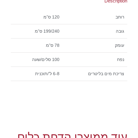
Description
רוחב
120 ס”מ
גובה
199/240 ס”מ
עומק
78 ס”מ
נפח
100 סלים/שעה
צריכת מים בליטרים
6-8 ל’/תוכנית
עוד ממוצרי הדחת כלים